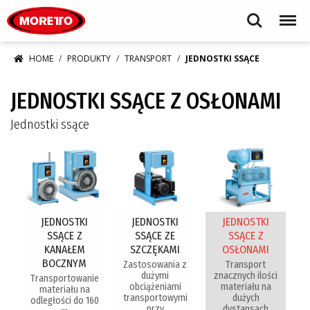
Moretto S.p.A.
Search
Menu
HOME
PRODUKTY
TRANSPORT
JEDNOSTKI SSĄCE
JEDNOSTKI SSĄCE Z OSŁONAMI
Jednostki ssące
JEDNOSTKI
JEDNOSTKI
JEDNOSTKI
SSĄCE Z
SSĄCE ZE
SSĄCE Z
KANAŁEM
SZCZĘKAMI
OSŁONAMI
BOCZNYM
Zastosowania z
Transport
dużymi
znacznych ilości
Transportowanie
obciążeniami
materiału na
materiału na
transportowymi
dużych
odległości do 160
przy
dystansach