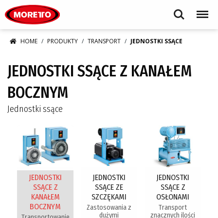
Moretto S.p.A.
Search
Menu
HOME
PRODUKTY
TRANSPORT
JEDNOSTKI SSĄCE
JEDNOSTKI SSĄCE Z KANAŁEM
BOCZNYM
Jednostki ssące
JEDNOSTKI
JEDNOSTKI
JEDNOSTKI
SSĄCE Z
SSĄCE ZE
SSĄCE Z
KANAŁEM
SZCZĘKAMI
OSŁONAMI
BOCZNYM
Zastosowania z
Transport
dużymi
znacznych ilości
Transportowanie