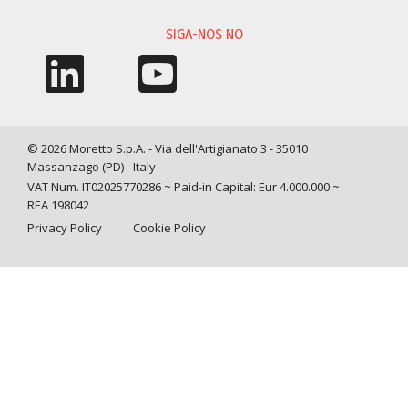
SIGA-NOS NO
© 2026 Moretto S.p.A. - Via dell'Artigianato 3 - 35010
Massanzago (PD) - Italy
VAT Num. IT02025770286 ~ Paid-in Capital: Eur 4.000.000 ~
REA 198042
Privacy Policy
Cookie Policy
Query time: 0,0012 s Parsing time: 0,0250 s
Suas opções de privacidade
Aviso na coleta