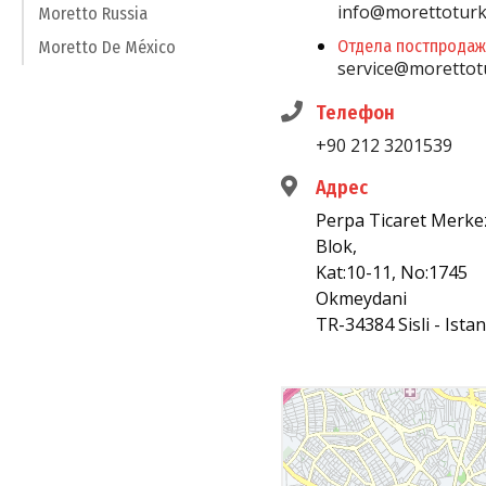
info@morettotur
Moretto Russia
Отдела постпродаж
Moretto De México
service@morettot
Телефон
+90 212 3201539
Адрес
Perpa Ticaret Merkez
Blok,
Kat:10-11, No:1745
Okmeydani
TR-34384 Sisli - Ista