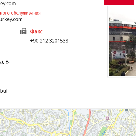
key.com
ного обслуживания
urkey.com
Факс
+90 212 3201538
i, B-
nbul