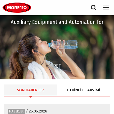
Moretto S.p.A.
Search
Menu
Auxiliary Equipment and Automation for
PET
SON
HABERLER
ETKINLIK
TAKVIMI
/
HABERLER
25.05.2026