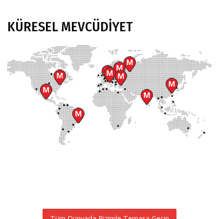
KÜRESEL
MEVCÜDIYET
Tüm Dünyada Bizimle Temasa Geçin