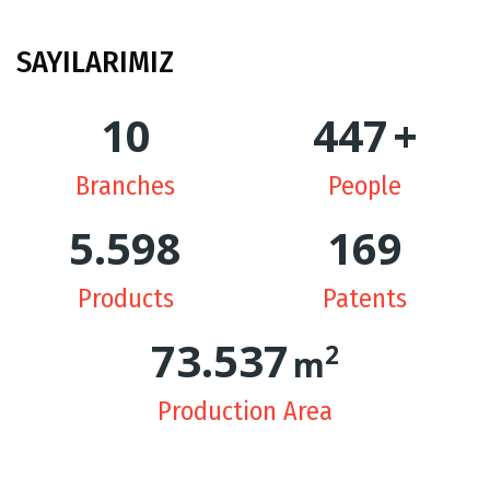
SAYILARIMIZ
10
449
+
Branches
People
5.629
170
Products
Patents
74.362
2
m
Production Area