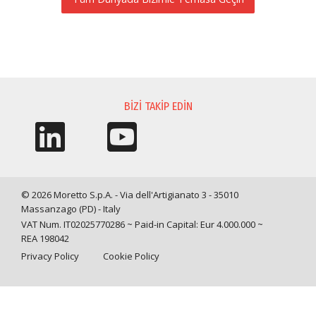
BILGI TALEBI
BIZI TAKIP EDIN
© 2026 Moretto S.p.A. - Via dell'Artigianato 3 - 35010
Massanzago (PD) - Italy
VAT Num. IT02025770286 ~ Paid-in Capital: Eur 4.000.000 ~
REA 198042
Privacy Policy
Cookie Policy
Query time: 0,0055 s Parsing time: 0,0898 s