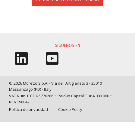
SOLICITUD DE INFORMACIÓN
SÍGUENOS EN
© 2026 Moretto S.p.A. - Via dell'Artigianato 3 - 35010
Massanzago (PD) - Italy
VAT Num. IT02025770286 ~ Paid-in Capital: Eur 4.000.000 ~
REA 198042
Política de privacidad
Cookie Policy
Query time: 0,0039 s Parsing time: 0,0826 s