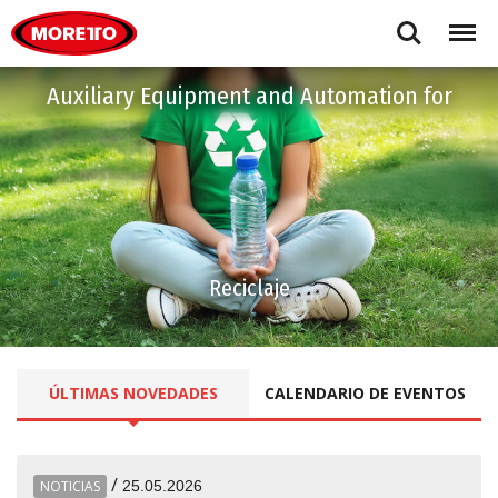
Moretto S.p.A.
Search
Menu
Auxiliary Equipment and Automation for
Reciclaje
ÚLTIMAS
NOVEDADES
CALENDARIO DE EVENTOS
/
NOTICIAS
25.05.2026