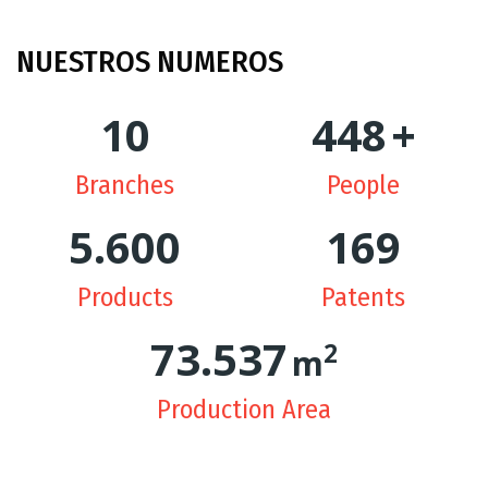
NUESTROS
NUMEROS
10
449
+
Branches
People
5.629
170
Products
Patents
74.334
2
m
Production Area