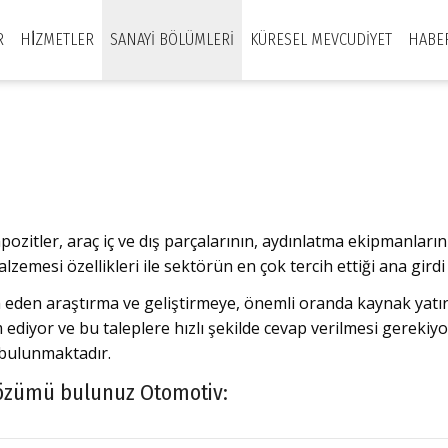
R
HİZMETLER
SANAYI BÖLÜMLERI
KÜRESEL MEVCUDIYET
HABE
pozitler, araç iç ve dış parçalarının, aydınlatma ekipmanlar
alzemesi özellikleri ile sektörün en çok tercih ettiği ana gir
den araştırma ve geliştirmeye, önemli oranda kaynak yatırım
diyor ve bu taleplere hızlı şekilde cevap verilmesi gerekiyo
bulunmaktadır.
 çözümü bulunuz Otomotiv: