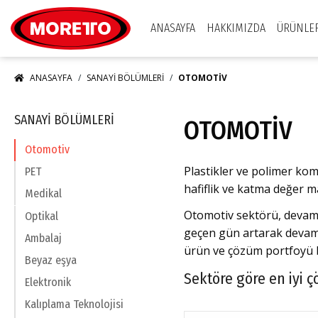
Moretto S.p.A.
ANASAYFA
HAKKIMIZDA
ÜRÜNLE
ANASAYFA
SANAYI BÖLÜMLERI
OTOMOTIV
SANAYI BÖLÜMLERI
OTOMOTIV
Otomotiv
Plastikler ve polimer kom
PET
hafiflik ve katma değer m
Medikal
Otomotiv sektörü, devam e
Optikal
geçen gün artarak devam e
Ambalaj
ürün ve çözüm portfoyü 
Beyaz eşya
Sektöre göre en iyi
Elektronik
Kalıplama Teknolojisi