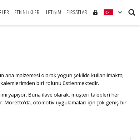
Search
RLER
ETKINLIKLER
İLETIŞIM
FIRSATLAR
ının ana malzemesi olarak yoğun şekilde kullanılmakta;
di kalemlerimden biri rolünü üstlenmektedir.
ı yapıyor. Buna ilave olarak, müşteri talepleri her
r. Moretto’da, otomotiv uygulamaları için çok geniş bir