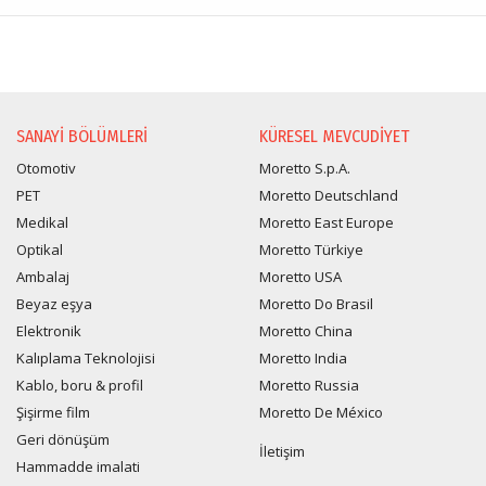
SANAYI BÖLÜMLERI
KÜRESEL MEVCUDIYET
Otomotiv
Moretto S.p.A.
PET
Moretto Deutschland
Medikal
Moretto East Europe
Optikal
Moretto Türkiye
Ambalaj
Moretto USA
Beyaz eşya
Moretto Do Brasil
Elektronik
Moretto China
Kalıplama Teknolojisi
Moretto India
Kablo, boru & profil
Moretto Russia
Şişirme film
Moretto De México
Geri dönüşüm
İletişim
Hammadde imalati