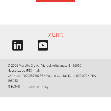
信息需求
关注我们
© 2026 Moretto S.p.A. - Via dell'Artigianato 3 - 35010
Massanzago (PD) - Italy
VAT Num. IT02025770286 ~ Paid-in Capital: Eur 4.000.000 ~ REA
198042
隐私政策
Cookie Policy
Query time: 0,0083 s Parsing time: 0,0498 s