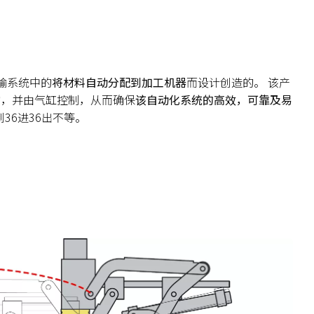
运输系统中的
将
材料
自动分配到加工
机器
而设计创造的。 该产
的，并由气缸控制，从而确保
该自动化系统的高效
，可靠
及
易
到36进36出不等。