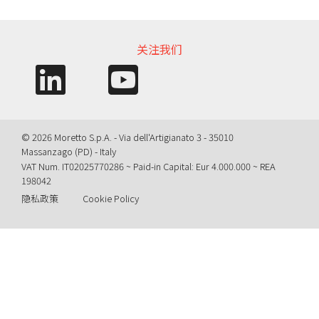
信息需求
关注我们
© 2026 Moretto S.p.A. - Via dell'Artigianato 3 - 35010
Massanzago (PD) - Italy
VAT Num. IT02025770286 ~ Paid-in Capital: Eur 4.000.000 ~ REA
198042
隐私政策
Cookie Policy
Query time: 0,0027 s Parsing time: 0,0766 s
Your Privacy Choices