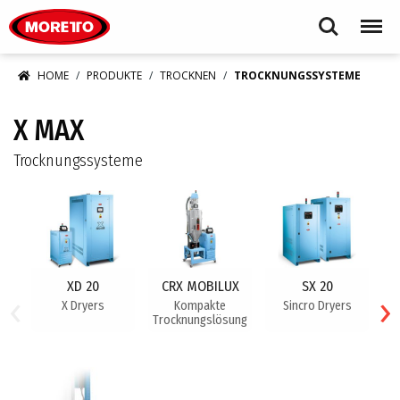
Moretto S.p.A.
Search
Menu
HOME
PRODUKTE
TROCKNEN
TROCKNUNGSSYSTEME
X MAX
Trocknungssysteme
XD 20
CRX MOBILUX
SX 20
‹
›
X Dryers
Kompakte
Sincro Dryers
Trocknungslösung