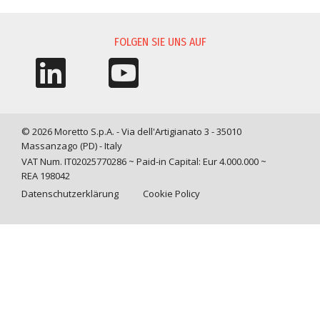
INFORMATIONSANFORDERUNG
FOLGEN SIE UNS AUF
© 2026 Moretto S.p.A. - Via dell'Artigianato 3 - 35010
Massanzago (PD) - Italy
VAT Num. IT02025770286 ~ Paid-in Capital: Eur 4.000.000 ~
REA 198042
Datenschutzerklärung
Cookie Policy
Query time: 0,0089 s Parsing time: 0,0878 s
Ihre Datenschutzeinstellungen
Hinweis bei Erhebung