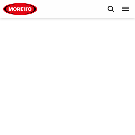
Moretto S.p.A. - Empowering Plastics
Search
Menu