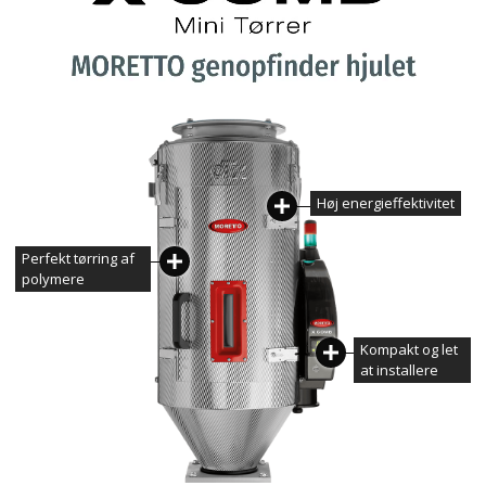
Høj energieffektivitet
Perfekt tørring af
polymere
Kompakt og
let
at installere