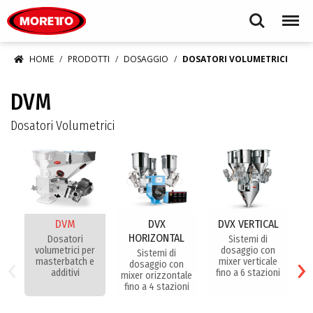
Moretto S.p.A.
Search
Menu
HOME
PRODOTTI
DOSAGGIO
DOSATORI VOLUMETRICI
DVM
Dosatori Volumetrici
DVM
DVX
DVX VERTICAL
HORIZONTAL
Dosatori
Sistemi di
D
volumetrici per
dosaggio con
t
‹
›
Sistemi di
masterbatch e
mixer verticale
dosaggio con
additivi
fino a 6 stazioni
mixer orizzontale
fino a 4 stazioni