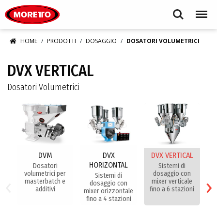
Moretto S.p.A.
Search
Menu
HOME
PRODOTTI
DOSAGGIO
DOSATORI VOLUMETRICI
DVX VERTICAL
Dosatori Volumetrici
DVM
DVX
DVX VERTICAL
HORIZONTAL
Dosatori
Sistemi di
D
volumetrici per
dosaggio con
t
‹
›
Sistemi di
masterbatch e
mixer verticale
dosaggio con
additivi
fino a 6 stazioni
mixer orizzontale
fino a 4 stazioni