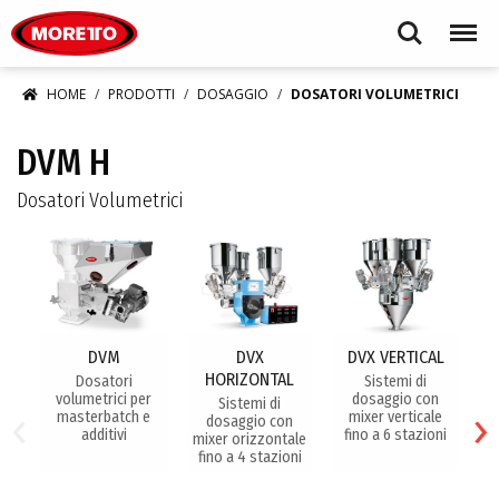
Moretto S.p.A.
Search
Menu
HOME
PRODOTTI
DOSAGGIO
DOSATORI VOLUMETRICI
DVM H
Dosatori Volumetrici
DVM
DVX
DVX VERTICAL
HORIZONTAL
Dosatori
Sistemi di
D
volumetrici per
dosaggio con
t
‹
›
Sistemi di
masterbatch e
mixer verticale
dosaggio con
additivi
fino a 6 stazioni
mixer orizzontale
fino a 4 stazioni