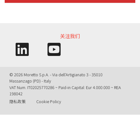
信息需求
关注我们
© 2026 Moretto S.p.A. - Via dell'Artigianato 3 - 35010
Massanzago (PD) - Italy
VAT Num. IT02025770286 ~ Paid-in Capital: Eur 4.000.000 ~ REA
198042
隐私政策
Cookie Policy
Query time: 0,0113 s Parsing time: 0,0828 s