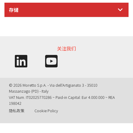
存储
信息需求
关注我们
© 2026 Moretto S.p.A. - Via dell'Artigianato 3 - 35010
Massanzago (PD) - Italy
VAT Num. IT02025770286 ~ Paid-in Capital: Eur 4.000.000 ~ REA
198042
隐私政策
Cookie Policy
Query time: 0,0050 s Parsing time: 0,1046 s