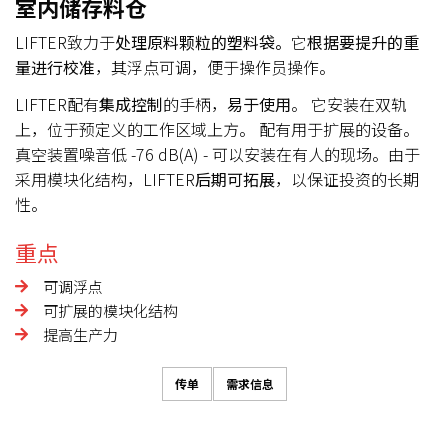
室内储存料仓
LIFTER致力于
处理
原料
颗粒的塑料袋。
它
根据要提升的重
量进行校准
，其浮点可调，便于操作员操作。
LIFTER配有
集成控制
的手柄，
易于使用
。 它安装在双轨
上，位于预定义的工作区域上方。 配有用于扩展的设备。
真空装置噪音低 -76 dB(A) - 可以安装在有人的现场。由于
采用模块化结构，LIFTER
后期可拓展
，以保证投资的长期
性。
重点
可调浮点
可扩展的模块化结构
提高生产力
传单
需求信息