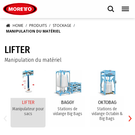
Moretto S.p.A.
Search
Menu
HOME
PRODUITS
STOCKAGE
MANIPULATION DU MATÉRIEL
LIFTER
Manipulation du matériel
LIFTER
BAGGY
OKTOBAG
Manipulateur pour
Stations de
Stations de
‹
›
sacs
vidange Big Bags
vidange Octabin &
v
Big Bags