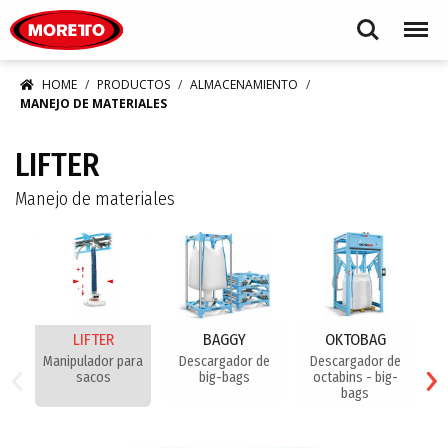
Moretto S.p.A.
Search
Menu
HOME
PRODUCTOS
ALMACENAMIENTO
MANEJO DE MATERIALES
LIFTER
Manejo de materiales
LIFTER
BAGGY
OKTOBAG
‹
›
Manipulador para
Descargador de
Descargador de
D
sacos
big-bags
octabins - big-
bags