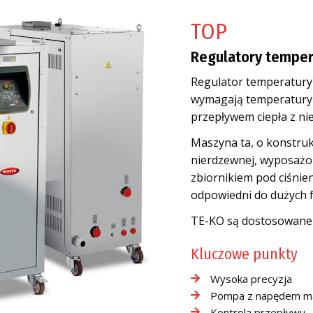
TOP
Regulatory tempera
Regulator temperatury
wymagają temperatury 
przepływem ciepła z nie
Maszyna ta, o konstruk
nierdzewnej, wyposażo
zbiornikiem pod ciśnie
odpowiedni do dużych f
TE-KO są dostosowane 
Kluczowe punkty
Wysoka precyzja
Pompa z napędem m
Kontrola przepływu