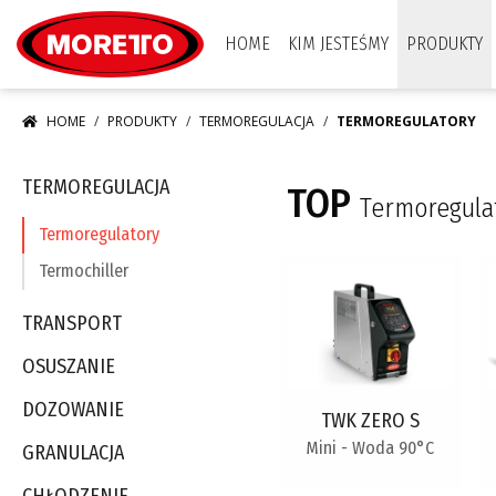
Moretto S.p.A.
HOME
KIM JESTEŚMY
PRODUKTY
HOME
PRODUKTY
TERMOREGULACJA
TERMOREGULATORY
TERMOREGULACJA
TOP
Termoregula
Termoregulatory
Termochiller
TRANSPORT
OSUSZANIE
DOZOWANIE
TWK ZERO S
Mini - Woda 90°C
GRANULACJA