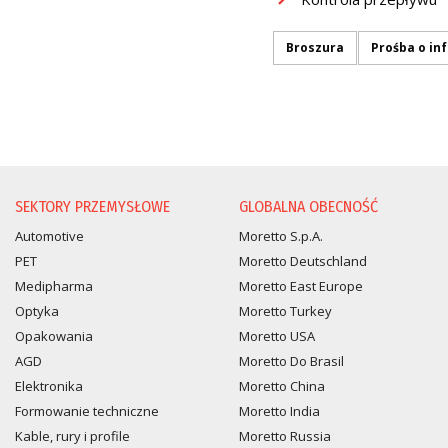
Broszura
Prośba o in
PROŚBA O INFORMACJĘ
SEKTORY PRZEMYSŁOWE
GLOBALNA OBECNOŚĆ
Automotive
Moretto S.p.A.
PET
Moretto Deutschland
Medipharma
Moretto East Europe
Optyka
Moretto Turkey
Opakowania
Moretto USA
AGD
Moretto Do Brasil
Elektronika
Moretto China
Formowanie techniczne
Moretto India
Kable, rury i profile
Moretto Russia