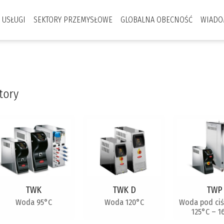
USŁUGI
SEKTORY PRZEMYSŁOWE
GLOBALNA OBECNOŚĆ
WIADO
tory
TWK
TWK D
TWP
Woda 95°C
Woda 120°C
Woda pod ciś
125°C – 1