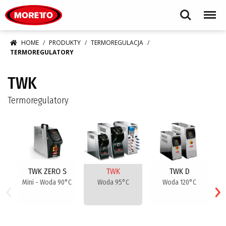
Moretto S.p.A.
Search
Menu
HOME
PRODUKTY
TERMOREGULACJA
TERMOREGULATORY
TWK
Termoregulatory
TWK ZERO S
TWK
TWK D
‹
›
Mini - Woda 90°C
Woda 95°C
Woda 120°C
ci