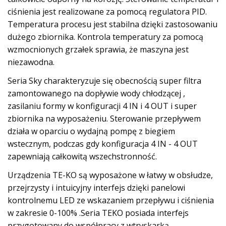
ciśnienia jest realizowane za pomocą regulatora PID.
Temperatura procesu jest stabilna dzięki zastosowaniu
dużego zbiornika. Kontrola temperatury za pomocą
wzmocnionych grzałek sprawia, że maszyna jest
niezawodna.
Seria Sky charakteryzuje się obecnością super filtra
zamontowanego na dopływie wody chłodzącej ,
zasilaniu formy w konfiguracji 4 IN i 4 OUT i super
zbiornika na wyposażeniu. Sterowanie przepływem
działa w oparciu o wydajną pompę z biegiem
wstecznym, podczas gdy konfiguracja 4 IN - 4 OUT
zapewniają całkowitą wszechstronność.
Urządzenia TE-KO są wyposażone w łatwy w obsłudze,
przejrzysty i intuicyjny interfejs dzięki panelowi
kontrolnemu LED ze wskazaniem przepływu i ciśnienia
w zakresie 0-100% .Seria TEKO posiada interfejs
przygotowany do współpracy z wtryskarką.