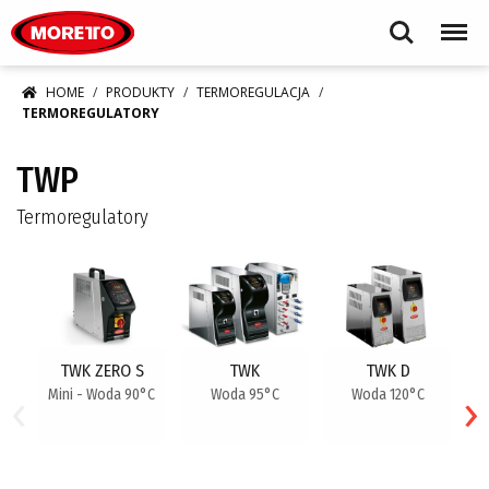
Moretto S.p.A.
Search
Menu
HOME
PRODUKTY
TERMOREGULACJA
TERMOREGULATORY
TWP
Termoregulatory
TWK ZERO S
TWK
TWK D
‹
›
Mini - Woda 90°C
Woda 95°C
Woda 120°C
ci