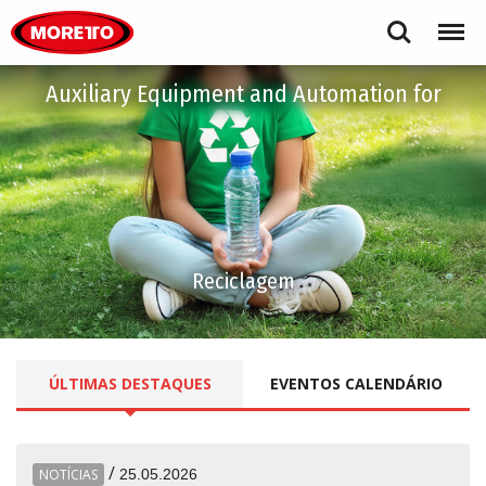
Moretto S.p.A.
Search
Menu
Auxiliary Equipment and Automation for
Reciclagem
ÚLTIMAS
DESTAQUES
EVENTOS
CALENDÁRIO
/
NOTÍCIAS
25.05.2026