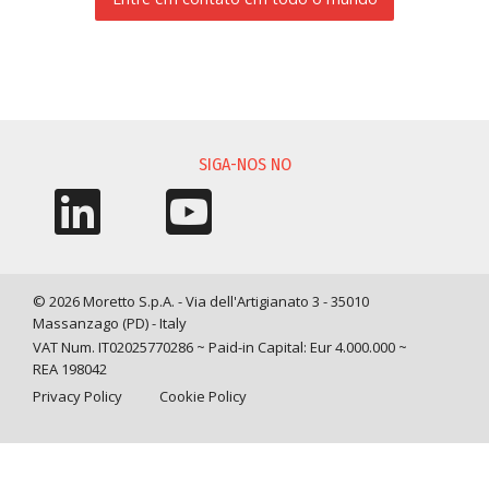
SOLICITAÇÃO DE INFORMAÇÃO
SIGA-NOS NO
© 2026 Moretto S.p.A. - Via dell'Artigianato 3 - 35010
Massanzago (PD) - Italy
VAT Num. IT02025770286 ~ Paid-in Capital: Eur 4.000.000 ~
REA 198042
Privacy Policy
Cookie Policy
Query time: 0,0044 s Parsing time: 0,0779 s