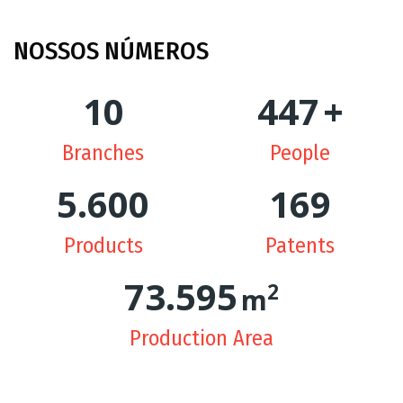
NOSSOS
NÚMEROS
10
449
+
Branches
People
5.629
170
Products
Patents
74.362
2
m
Production Area