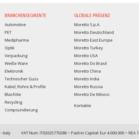
INFORMATIONSANFORDERUNG
BRANCHENSEGMENTE
GLOBALE PRÄSENZ
Automotive
Moretto S.p.A.
PET
Moretto Deutschland
Medipharma
Moretto East Europe
Optik
Moretto Turkey
Verpackung
Moretto USA
Weiße Ware
Moretto Do Brasil
Elektronik
Moretto China
Technischer Guss
Moretto India
Kabel, Rohre & Profile
Moretto Russia
Blasfolie
Moretto De México
Recycling
Kontakte
Compoundierung
 Italy
VAT Num. IT02025770286 ~ Paid-in Capital: Eur 4.000.000 ~ REA 