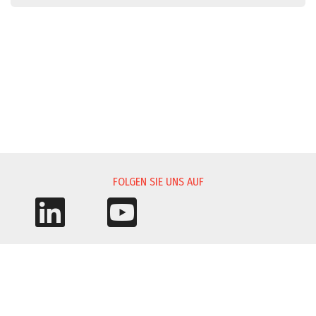
INFORMATIONSANFORDERUNG
INVENTORY EQUIPMENT REQUEST
ONLINE-BEWERBUNG
FOLGEN SIE UNS AUF
Laden Sie Ihren Lebenslauf hoch
© 2026 Moretto S.p.A. - Via dell'Artigianato 3 - 35010
Massanzago (PD) - Italy
VAT Num. IT02025770286 ~ Paid-in Capital: Eur 4.000.000 ~
REA 198042