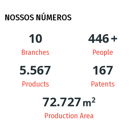
NOSSOS
NÚMEROS
10
448
+
Branches
People
5.606
169
Products
Patents
73.756
2
m
Production Area