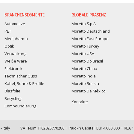
INFORMATIONSANFORDERUNG
BRANCHENSEGMENTE
GLOBALE PRÄSENZ
Automotive
Moretto S.p.A.
PET
Moretto Deutschland
Medipharma
Moretto East Europe
Optik
Moretto Turkey
Verpackung
Moretto USA
Weiße Ware
Moretto Do Brasil
Elektronik
Moretto China
Technischer Guss
Moretto India
Kabel, Rohre & Profile
Moretto Russia
Blasfolie
Moretto De México
Recycling
Kontakte
Compoundierung
 Italy
VAT Num. IT02025770286 ~ Paid-in Capital: Eur 4.000.000 ~ REA 