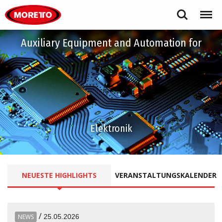
Moretto S.p.A.
Search
Menu
Auxiliary Equipment and Automation for
Elektronik
NEUESTE
HIGHLIGHTS
VERANSTALTUNGSKALENDER
/
NEWS
25.05.2026