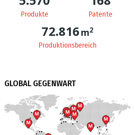
5.624
170
Produkte
Patente
74.244
2
m
Produktionsbereich
GLOBAL
GEGENWART