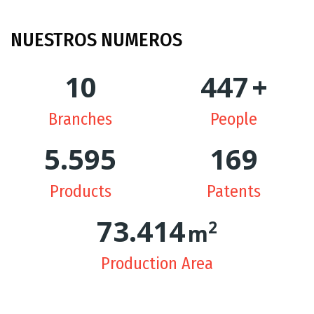
NUESTROS
NUMEROS
10
449
+
Branches
People
5.625
170
Products
Patents
74.244
2
m
Production Area