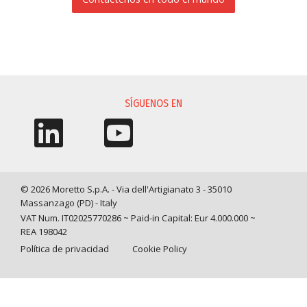
SOLICITUD DE INFORMACIÓN
SÍGUENOS EN
© 2026 Moretto S.p.A. - Via dell'Artigianato 3 - 35010
Massanzago (PD) - Italy
VAT Num. IT02025770286 ~ Paid-in Capital: Eur 4.000.000 ~
REA 198042
Política de privacidad
Cookie Policy
Query time: 0,0061 s Parsing time: 0,0929 s