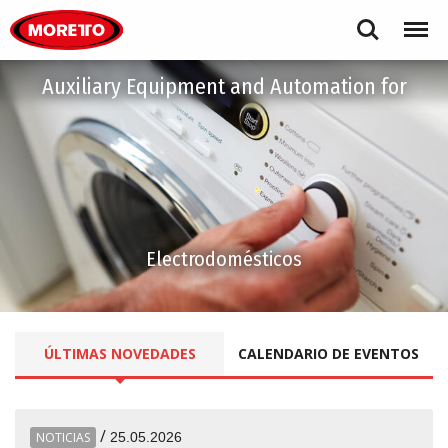
Moretto S.p.A.
Search
Menu
Auxiliary Equipment and Automation for
Electrodomésticos
ÚLTIMAS
NOVEDADES
CALENDARIO DE EVENTOS
/
NOTICIAS
25.05.2026