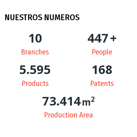
NUESTROS
NUMEROS
10
449
+
Branches
People
5.625
170
Products
Patents
74.244
2
m
Production Area