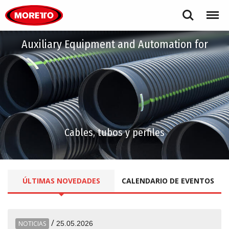
Moretto S.p.A.
Search
Menu
Auxiliary Equipment and Automation for
Cables, tubos y perfiles
ÚLTIMAS
NOVEDADES
CALENDARIO DE EVENTOS
/
NOTICIAS
25.05.2026