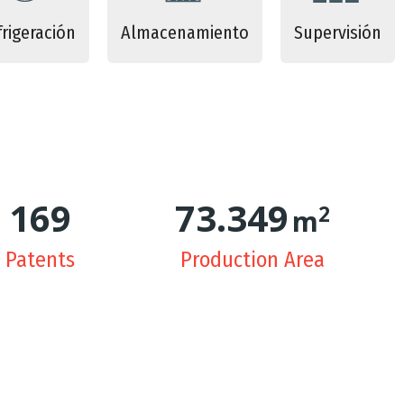
frigeración
Almacenamiento
Supervisión
171
74.718
2
m
Patents
Production Area