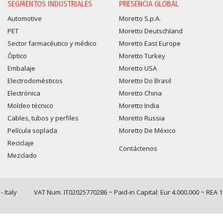
SEGMENTOS INDUSTRIALES
PRESENCIA GLOBAL
Automotive
Moretto S.p.A.
PET
Moretto Deutschland
Sector farmacéutico y médico
Moretto East Europe
Óptico
Moretto Turkey
Embalaje
Moretto USA
Electrodomésticos
Moretto Do Brasil
Electrónica
Moretto China
Moldeo técnico
Moretto India
Cables, tubos y perfiles
Moretto Russia
Película soplada
Moretto De México
Reciclaje
Contáctenos
Mezclado
 Italy
VAT Num. IT02025770286 ~ Paid-in Capital: Eur 4.000.000 ~ REA 
Query time: 0,0089 s Parsing time: 0,0930 s