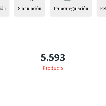
ión
Granulación
Termorregulación
Re
+
5.643
Products