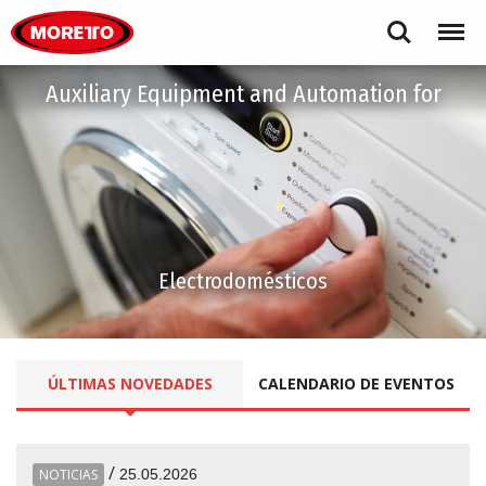
Moretto S.p.A.
Search
Menu
Auxiliary Equipment and Automation for
Electrodomésticos
ÚLTIMAS
NOVEDADES
CALENDARIO DE EVENTOS
/
NOTICIAS
25.05.2026