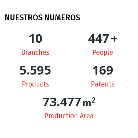
NUESTROS
NUMEROS
10
449
+
Branches
People
5.627
170
Products
Patents
74.305
2
m
Production Area