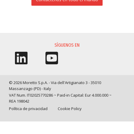
SOLICITUD DE INFORMACIÓN
SÍGUENOS EN
© 2026 Moretto S.p.A. - Via dell'Artigianato 3 - 35010
Massanzago (PD) - Italy
VAT Num. IT02025770286 ~ Paid-in Capital: Eur 4.000.000 ~
REA 198042
Política de privacidad
Cookie Policy
Query time: 0,0066 s Parsing time: 0,1091 s