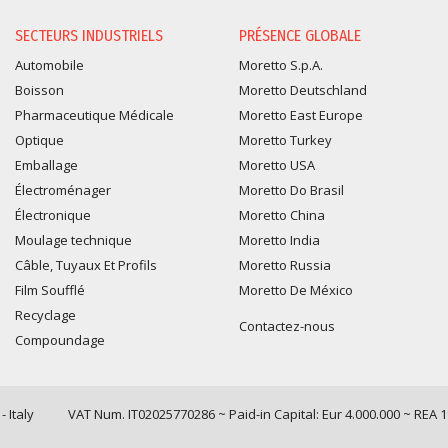
SECTEURS INDUSTRIELS
PRÉSENCE GLOBALE
Automobile
Moretto S.p.A.
Boisson
Moretto Deutschland
Pharmaceutique Médicale
Moretto East Europe
Optique
Moretto Turkey
Emballage
Moretto USA
Électroménager
Moretto Do Brasil
Électronique
Moretto China
Moulage technique
Moretto India
Câble, Tuyaux Et Profils
Moretto Russia
Film Soufflé
Moretto De México
Recyclage
Contactez-nous
Compoundage
 Italy
VAT Num. IT02025770286 ~ Paid-in Capital: Eur 4.000.000 ~ REA 
Query time: 0,0066 s Parsing time: 0,0960 s