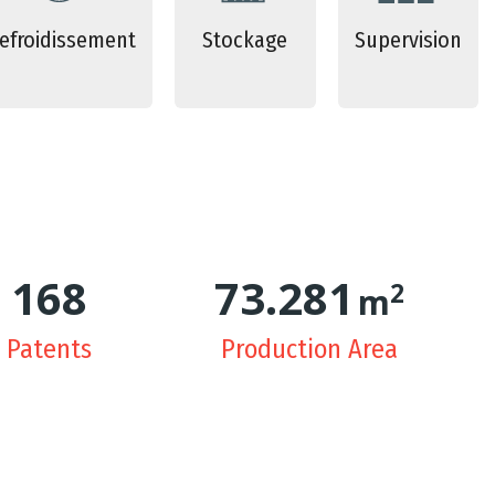
efroidissement
Stockage
Supervision
171
74.966
2
m
Patents
Production Area