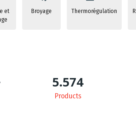
e et
Broyage
Thermorégulation
R
nge
+
5.650
Products