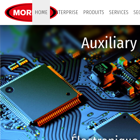
Moretto S.p.A.
HOME
ENTERPRISE
PRODUITS
SERVICES
SE
Auxiliar