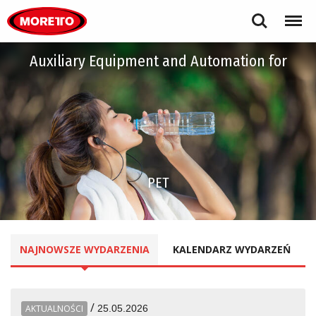
Moretto S.p.A.
Search
Menu
Auxiliary Equipment and Automation for
PET
NAJNOWSZE
WYDARZENIA
KALENDARZ
WYDARZEŃ
/
AKTUALNOŚCI
25.05.2026