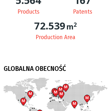
5.624
170
Products
Patents
74.211
2
m
Production Area
GLOBALNA
OBECNOŚĆ