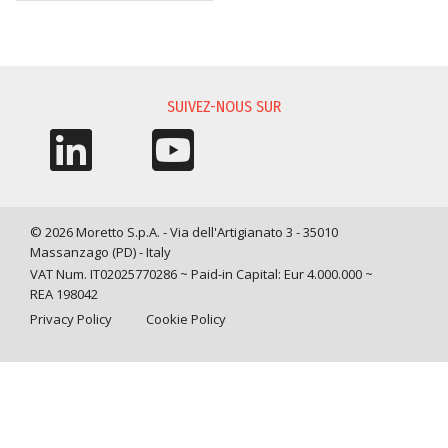
DEMANDE D'INFORMATIONS
INVENTORY EQUIPMENT REQUEST
PROPOSITION DE CARRIÈRE
SUIVEZ-NOUS SUR
© 2026 Moretto S.p.A. - Via dell'Artigianato 3 - 35010
Massanzago (PD) - Italy
VAT Num. IT02025770286 ~ Paid-in Capital: Eur 4.000.000 ~
REA 198042
Privacy Policy
Cookie Policy
Query time: 0,0016 s Parsing time: 0,0319 s
Télécharger votre CV