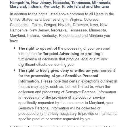
Hampshire, New Jersey, Nebraska, Tennessee, Minnesota,
Maryland, Indiana, Kentucky, Rhode Island and Montana
In addition to the rights listed above common to all Users in the
United States, as a User residing in Virginia, Colorado,
Connecticut, Texas, Oregon, Nevada, Delaware, Iowa, New
Hampshire, New Jersey, Nebraska, Tennessee, Minnesota,
Maryland, Indiana, Kentucky, Rhode Island and Montana you
have
The right to opt out of
the processing of your personal
information for
Targeted Advertising or profiling
in
furtherance of decisions that produce legal or similarly
significant effects concerning you;
The right to freely give, deny or withdraw your consent
for the processing of your Sensitive Personal
Information.
Please note that certain exceptions outlined in
the law may apply, such as, but not limited to, when the
collection and processing of Sensitive Personal Information
is necessary for the provision of a product or service
specifically requested by the consumer. In Maryland, your
Sensitive Personal Information will be collected or
processed only if strictly necessary to provide or maintain a
specific product or service requested by you.