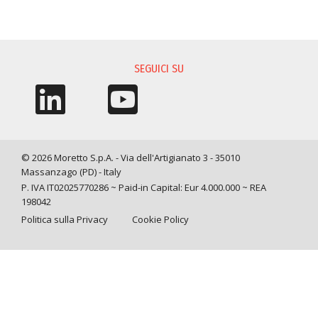
RICHIESTA INFORMAZIONI
SEGUICI SU
© 2026 Moretto S.p.A. - Via dell'Artigianato 3 - 35010
Massanzago (PD) - Italy
P. IVA IT02025770286 ~ Paid-in Capital: Eur 4.000.000 ~ REA
198042
Politica sulla Privacy
Cookie Policy
Query time: 0,0128 s Parsing time: 0,0989 s