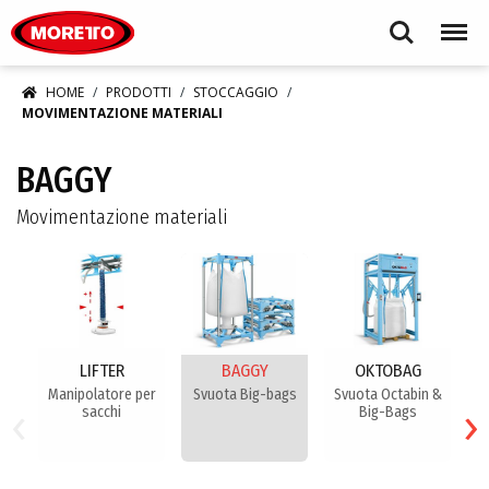
Moretto S.p.A.
Search
Menu
HOME
PRODOTTI
STOCCAGGIO
MOVIMENTAZIONE MATERIALI
BAGGY
Movimentazione materiali
LIFTER
BAGGY
OKTOBAG
Manipolatore per
Svuota Big-bags
Svuota Octabin &
S
‹
›
sacchi
Big-Bags