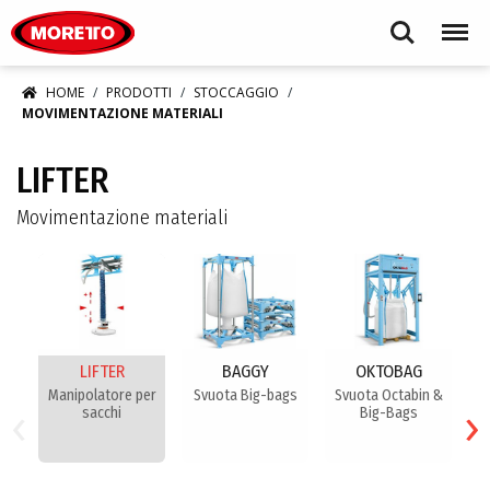
Moretto S.p.A.
Search
Menu
HOME
PRODOTTI
STOCCAGGIO
MOVIMENTAZIONE MATERIALI
LIFTER
Movimentazione materiali
LIFTER
BAGGY
OKTOBAG
Manipolatore per
Svuota Big-bags
Svuota Octabin &
S
‹
›
sacchi
Big-Bags