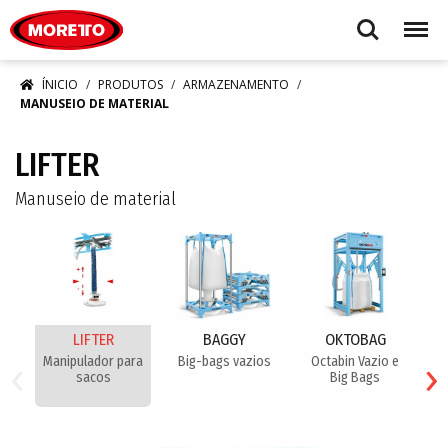
Moretto S.p.A.
Search
Menu
ÍNICIO
PRODUTOS
ARMAZENAMENTO
MANUSEIO DE MATERIAL
LIFTER
Manuseio de material
LIFTER
BAGGY
OKTOBAG
‹
›
Manipulador para
Big-bags vazios
Octabin Vazio e
B
sacos
Big Bags