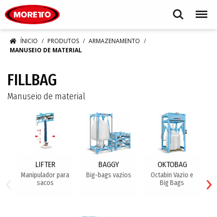
Moretto S.p.A.
Search
Menu
ÍNICIO
PRODUTOS
ARMAZENAMENTO
MANUSEIO DE MATERIAL
FILLBAG
Manuseio de material
LIFTER
BAGGY
OKTOBAG
‹
›
Manipulador para
Big-bags vazios
Octabin Vazio e
B
sacos
Big Bags