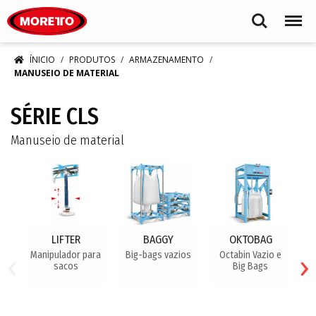
Moretto S.p.A.
Search
Menu
ÍNICIO
PRODUTOS
ARMAZENAMENTO
MANUSEIO DE MATERIAL
SÉRIE CLS
Manuseio de material
LIFTER
BAGGY
OKTOBAG
‹
›
Manipulador para
Big-bags vazios
Octabin Vazio e
B
sacos
Big Bags