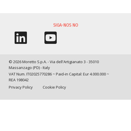
SOLICITAÇÃO DE INFORMAÇÃO
SIGA-NOS NO
© 2026 Moretto S.p.A. - Via dell'Artigianato 3 - 35010
Massanzago (PD) - Italy
VAT Num. IT02025770286 ~ Paid-in Capital: Eur 4.000.000 ~
REA 198042
Privacy Policy
Cookie Policy
Query time: 0,0113 s Parsing time: 0,0981 s