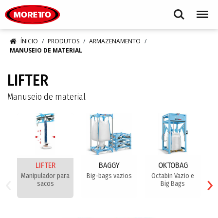
Moretto S.p.A.
Search
Menu
ÍNICIO
PRODUTOS
ARMAZENAMENTO
MANUSEIO DE MATERIAL
LIFTER
Manuseio de material
LIFTER
BAGGY
OKTOBAG
‹
›
Manipulador para
Big-bags vazios
Octabin Vazio e
B
sacos
Big Bags