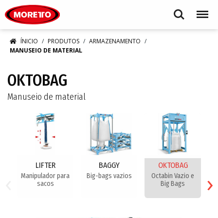
Moretto S.p.A.
Search
Menu
ÍNICIO
PRODUTOS
ARMAZENAMENTO
MANUSEIO DE MATERIAL
OKTOBAG
Manuseio de material
LIFTER
BAGGY
OKTOBAG
‹
›
Manipulador para
Big-bags vazios
Octabin Vazio e
B
sacos
Big Bags