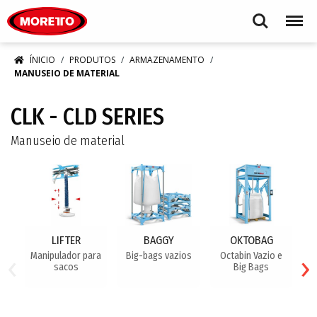
Moretto S.p.A.
Search
Menu
ÍNICIO
PRODUTOS
ARMAZENAMENTO
MANUSEIO DE MATERIAL
CLK - CLD SERIES
Manuseio de material
LIFTER
BAGGY
OKTOBAG
‹
›
Manipulador para
Big-bags vazios
Octabin Vazio e
B
sacos
Big Bags