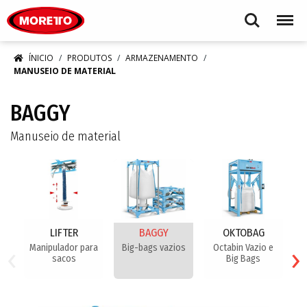
Moretto S.p.A.
Search
Menu
ÍNICIO
PRODUTOS
ARMAZENAMENTO
MANUSEIO DE MATERIAL
BAGGY
Manuseio de material
LIFTER
BAGGY
OKTOBAG
‹
›
Manipulador para
Big-bags vazios
Octabin Vazio e
B
sacos
Big Bags