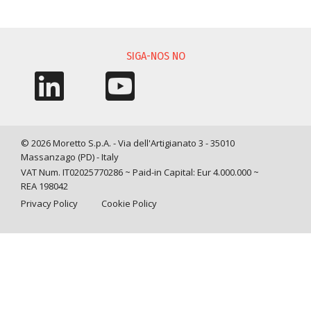
SOLICITAÇÃO DE INFORMAÇÃO
SIGA-NOS NO
© 2026 Moretto S.p.A. - Via dell'Artigianato 3 - 35010
Massanzago (PD) - Italy
VAT Num. IT02025770286 ~ Paid-in Capital: Eur 4.000.000 ~
REA 198042
Privacy Policy
Cookie Policy
Query time: 0,0086 s Parsing time: 0,1012 s
Suas opções de privacidade