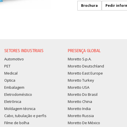
Brochura
Pedir info
SOLICITAÇÃO DE INFORMA
SETORES INDUSTRIAIS
PRESENÇA GLOBAL
Automotivo
Moretto S.p.A.
PET
Moretto Deutschland
Medical
Moretto East Europe
Optica
Moretto Turkey
Embalagem
Moretto USA
Eletrodoméstico
Moretto Do Brasil
Eletrõnica
Moretto China
Moldagem técnica
Moretto India
Cabo, tubulação e perfis
Moretto Russia
Filme de bolha
Moretto De México