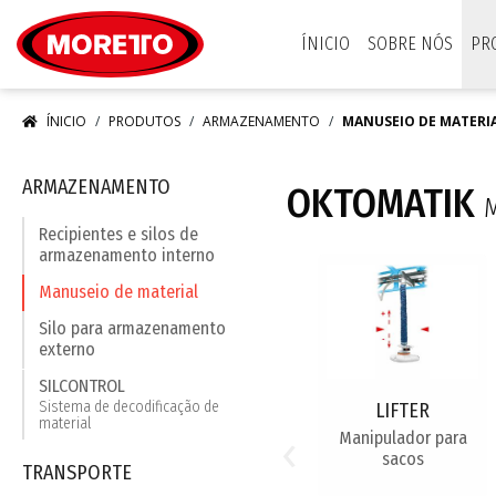
Moretto S.p.A.
ÍNICIO
SOBRE NÓS
PR
ÍNICIO
PRODUTOS
ARMAZENAMENTO
MANUSEIO DE MATERI
ARMAZENAMENTO
OKTOMATIK
M
Recipientes e silos de
armazenamento interno
Manuseio de material
Silo para armazenamento
externo
SILCONTROL
Sistema de decodificação de
LIFTER
material
‹
Manipulador para
sacos
TRANSPORTE