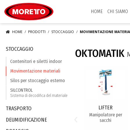
Moretto S.p.A.
HOME
CHI SIAMO
HOME
PRODOTTI
STOCCAGGIO
MOVIMENTAZIONE MATERIA
STOCCAGGIO
OKTOMATIK
M
Contenitori e siletti indoor
Movimentazione materiali
Silos per stoccaggio esterno
SILCONTROL
Sistema di decodifica del materiale
LIFTER
TRASPORTO
‹
Manipolatore per
DEUMIDIFICAZIONE
sacchi