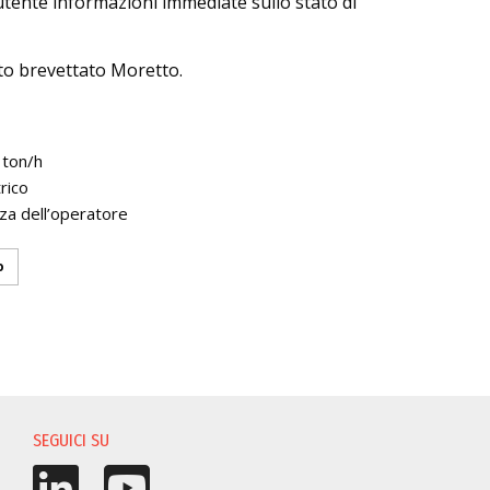
utente informazioni immediate sullo stato di
to brevettato Moretto.
 ton/h
rico
zza dell’operatore
o
I
SEGUICI SU