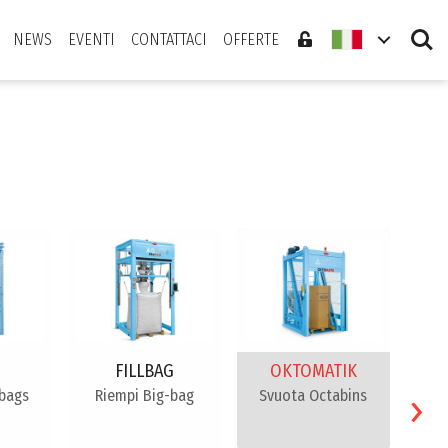
Search
NEWS
EVENTI
CONTATTACI
OFFERTE
FILLBAG
OKTOMATIK
›
-bags
Riempi Big-bag
Svuota Octabins
Dis
oc