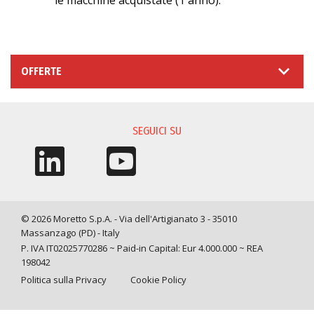
le macchine acquistate (1 anno).
OFFERTE
SEGUICI SU
© 2026 Moretto S.p.A. - Via dell'Artigianato 3 - 35010
Massanzago (PD) - Italy
P. IVA IT02025770286 ~ Paid-in Capital: Eur 4.000.000 ~ REA
198042
Politica sulla Privacy
Cookie Policy
Query time: 0,0046 s Parsing time: 0,0530 s