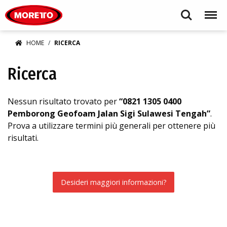
Moretto S.p.A.
Search
Menu
HOME
RICERCA
Ricerca
Nessun risultato trovato per
“0821 1305 0400
Pemborong Geofoam Jalan Sigi Sulawesi Tengah”
.
Prova a utilizzare termini più generali per ottenere più
risultati.
Desideri maggiori informazioni?