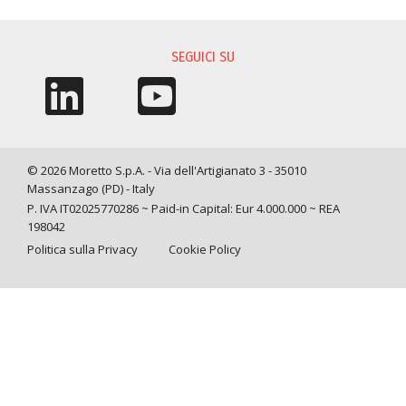
RICHIESTA INFORMAZIONI
SEGUICI SU
© 2026 Moretto S.p.A. - Via dell'Artigianato 3 - 35010
Massanzago (PD) - Italy
P. IVA IT02025770286 ~ Paid-in Capital: Eur 4.000.000 ~ REA
198042
Politica sulla Privacy
Cookie Policy
Query time: 0,0466 s Parsing time: 0,1395 s