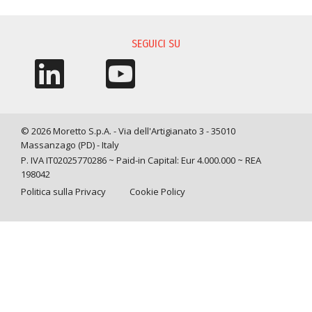
RICHIESTA INFORMAZIONI
SEGUICI SU
© 2026 Moretto S.p.A. - Via dell'Artigianato 3 - 35010
Massanzago (PD) - Italy
P. IVA IT02025770286 ~ Paid-in Capital: Eur 4.000.000 ~ REA
198042
Politica sulla Privacy
Cookie Policy
Query time: 0,0548 s Parsing time: 0,1552 s